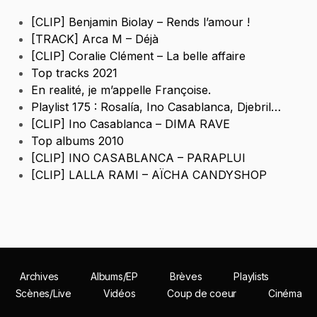
[CLIP] Benjamin Biolay – Rends l’amour !
[TRACK] Arca M – Déjà
[CLIP] Coralie Clément – La belle affaire
Top tracks 2021
En realité, je m’appelle Françoise.
Playlist 175 : Rosalía, Ino Casablanca, Djebril…
[CLIP] Ino Casablanca – DIMA RAVE
Top albums 2010
[CLIP] INO CASABLANCA – PARAPLUI
[CLIP] LALLA RAMI – AÏCHA CANDYSHOP
Archives
Albums/EP
Brèves
Playlists
Scènes/Live
Vidéos
Coup de coeur
Cinéma