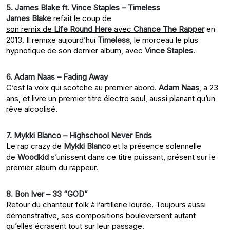
5. James Blake ft. Vince Staples – Timeless
James Blake
refait le coup de
son remix de
Life Round Here
avec
Chance The Rapper
en
2013. Il remixe aujourd’hui
Timeless
, le morceau le plus
hypnotique de son dernier album, avec
Vince Staples
.
6. Adam Naas – Fading Away
C’est la voix qui scotche au premier abord.
Adam Naas
, a 23
ans, et livre un premier titre électro soul, aussi planant qu’un
rêve alcoolisé.
7. Mykki Blanco – Highschool Never Ends
Le rap crazy de
Mykki Blanco
et la présence solennelle
de
Woodkid
s’unissent dans ce titre puissant, présent sur le
premier album du rappeur.
8. Bon Iver – 33 “GOD”
Retour du chanteur folk à l’artillerie lourde. Toujours aussi
démonstrative, ses compositions bouleversent autant
qu’elles écrasent tout sur leur passage.