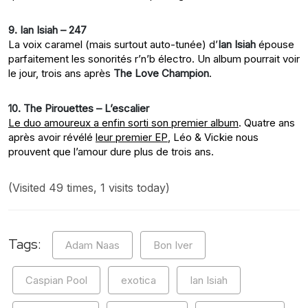
9. Ian Isiah – 247
La voix caramel (mais surtout auto-tunée) d’
Ian Isiah
épouse
parfaitement les sonorités r’n’b électro. Un album pourrait voir
le jour, trois ans après
The Love Champion
.
10. The Pirouettes – L’escalier
Le duo amoureux a enfin sorti son premier album
. Quatre ans
après avoir révélé
leur premier EP
, Léo & Vickie nous
prouvent que l’amour dure plus de trois ans.
(Visited 49 times, 1 visits today)
Tags:
Adam Naas
Bon Iver
Caspian Pool
exotica
Ian Isiah