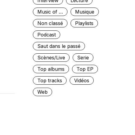
Interview
Lecture
Music of …
Musique
Non classé
Playlists
Podcast
Saut dans le passé
Scènes/Live
Serie
Top albums
Top EP
Top tracks
Vidéos
Web