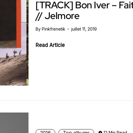
[TRACK] Bon Iver – Fai
// Jelmore
By Pinkfrenetik
juillet 11, 2019
Read Article
2016
Top albums
12 Min Read