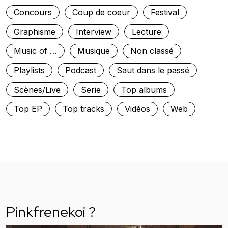
Concours
Coup de coeur
Festival
Graphisme
Interview
Lecture
Music of …
Musique
Non classé
Playlists
Podcast
Saut dans le passé
Scènes/Live
Serie
Top albums
Top EP
Top tracks
Vidéos
Web
Pinkfrenekoi ?