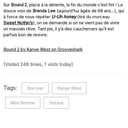
Sur
Bound 2
, place à la détente, la fin du monde c’est fini ! La
douce voix de
Brenda Lee
(aujourd’hui âgée de 68 ans…), qui
à force de nous répéter
U-Uh honey
(tiré du morceau
Sweet Nothin’s
), on se demande si on ne vient pas de vivre
un mauvais rêve. Tant pis, il y’a des cauchemars qu’il est
parfois bon de revivre.
Bound 2 by Kanye West on Grooveshark
(Visited 248 times, 1 visits today)
Tags:
Bon Iver
Kanye West
Nina Simone
Yeezus