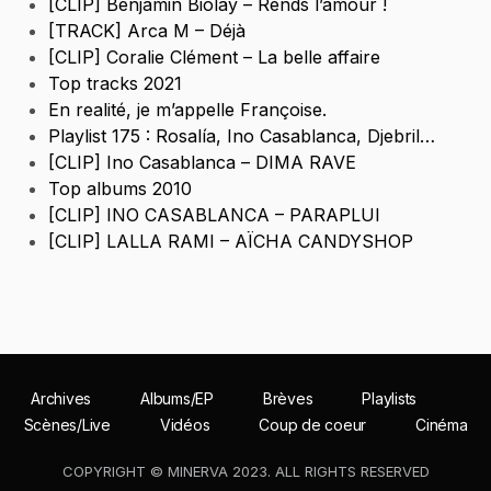
[CLIP] Benjamin Biolay – Rends l’amour !
[TRACK] Arca M – Déjà
[CLIP] Coralie Clément – La belle affaire
Top tracks 2021
En realité, je m’appelle Françoise.
Playlist 175 : Rosalía, Ino Casablanca, Djebril…
[CLIP] Ino Casablanca – DIMA RAVE
Top albums 2010
[CLIP] INO CASABLANCA – PARAPLUI
[CLIP] LALLA RAMI – AÏCHA CANDYSHOP
Archives
Albums/EP
Brèves
Playlists
Scènes/Live
Vidéos
Coup de coeur
Cinéma
COPYRIGHT © MINERVA 2023. ALL RIGHTS RESERVED