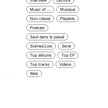
Interview
Lecture
Music of …
Musique
Non classé
Playlists
Podcast
Saut dans le passé
Scènes/Live
Serie
Top albums
Top EP
Top tracks
Vidéos
Web