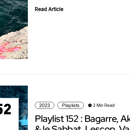
Read Article
2023
Playlists
2 Min Read
Playlist 152 : Bagarre, A
& le Sabbat, Lescop, Va