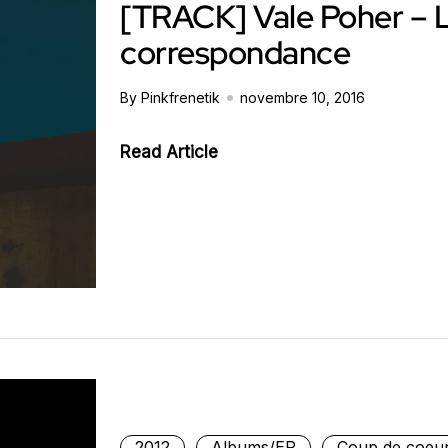
[TRACK] Vale Poher – 
correspondance
By Pinkfrenetik
novembre 10, 2016
Read Article
2012
Albums/EP
Coup de coeu