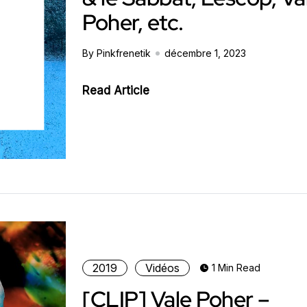
Poher, etc.
By Pinkfrenetik
décembre 1, 2023
Read Article
2019
Vidéos
1 Min Read
[CLIP] Vale Poher –