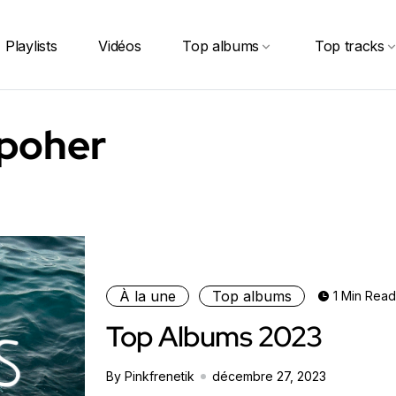
Playlists
Vidéos
Top albums
Top tracks
 poher
À la une
Top albums
1 Min Read
Top Albums 2023
By Pinkfrenetik
décembre 27, 2023