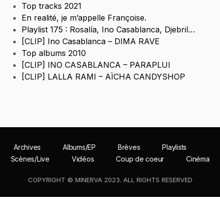
Top tracks 2021
En realité, je m’appelle Françoise.
Playlist 175 : Rosalía, Ino Casablanca, Djebril…
[CLIP] Ino Casablanca – DIMA RAVE
Top albums 2010
[CLIP] INO CASABLANCA – PARAPLUI
[CLIP] LALLA RAMI – AÏCHA CANDYSHOP
Archives
Albums/EP
Brèves
Playlists
Scènes/Live
Vidéos
Coup de coeur
Cinéma
COPYRIGHT © MINERVA 2023. ALL RIGHTS RESERVED