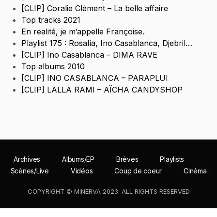
[CLIP] Coralie Clément – La belle affaire
Top tracks 2021
En realité, je m’appelle Françoise.
Playlist 175 : Rosalía, Ino Casablanca, Djebril…
[CLIP] Ino Casablanca – DIMA RAVE
Top albums 2010
[CLIP] INO CASABLANCA – PARAPLUI
[CLIP] LALLA RAMI – AÏCHA CANDYSHOP
Archives
Albums/EP
Brèves
Playlists
Scènes/Live
Vidéos
Coup de coeur
Cinéma
COPYRIGHT © MINERVA 2023. ALL RIGHTS RESERVED