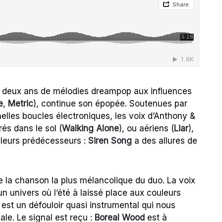
s deux ans de mélodies dreampop aux influences
e
,
Metric
), continue son épopée. Soutenues par
nelles boucles électroniques, les voix d’Anthony &
s dans le sol (
Walking Alone
), ou aériens (
Liar
),
 leurs prédécesseurs :
Siren Song
a des allures de
e la chanson la plus mélancolique du duo. La voix
n univers où l’été à laissé place aux couleurs
, est un défouloir quasi instrumental qui nous
ale. Le signal est reçu :
Boreal Wood
est à