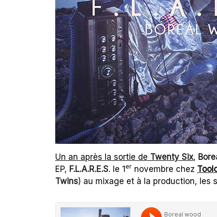
Un an après la sortie de
Twenty Six
,
Bore
er
EP,
F.L.A.R.E.S
. le 1
novembre chez
Tool
Twins
) au mixage et à la production, les s