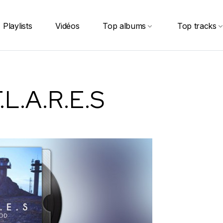
Playlists
Vidéos
Top albums
Top tracks
.L.A.R.E.S