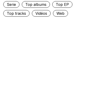
Serie
Top albums
Top EP
Top tracks
Vidéos
Web