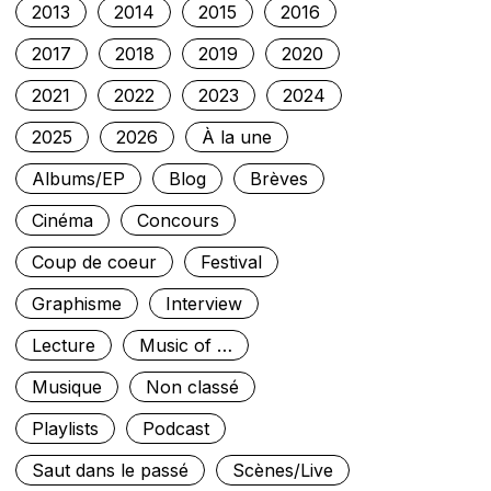
2013
2014
2015
2016
2017
2018
2019
2020
2021
2022
2023
2024
2025
2026
À la une
Albums/EP
Blog
Brèves
Cinéma
Concours
Coup de coeur
Festival
Graphisme
Interview
Lecture
Music of …
Musique
Non classé
Playlists
Podcast
Saut dans le passé
Scènes/Live