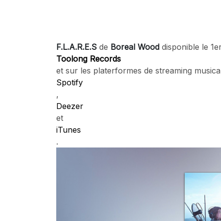
F.L.A.R.E.S
de
Boreal Wood
disponible le 1
Toolong Records
et sur les platerformes de streaming musical
Spotify
,
Deezer
et
iTunes
.