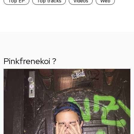
Top EP
Top tracks
Vidéos
Web
Pinkfrenekoi ?