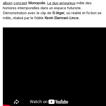
album
concept
Monopolis
.
Le duo amoureux
mêle des
histoires intemporelles dans un espace futuriste.
Démonstration avec le clip de
Si léger
, où réalité et fiction se
mêle, réalisé par le fidèle
Kevin Elamrani-Lince.