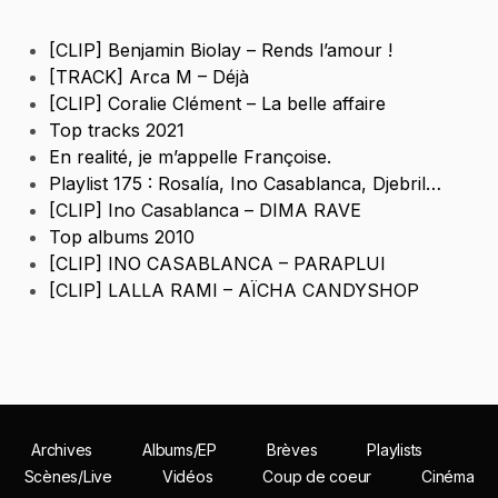
[CLIP] Benjamin Biolay – Rends l’amour !
[TRACK] Arca M – Déjà
[CLIP] Coralie Clément – La belle affaire
Top tracks 2021
En realité, je m’appelle Françoise.
Playlist 175 : Rosalía, Ino Casablanca, Djebril…
[CLIP] Ino Casablanca – DIMA RAVE
Top albums 2010
[CLIP] INO CASABLANCA – PARAPLUI
[CLIP] LALLA RAMI – AÏCHA CANDYSHOP
Archives
Albums/EP
Brèves
Playlists
Scènes/Live
Vidéos
Coup de coeur
Cinéma