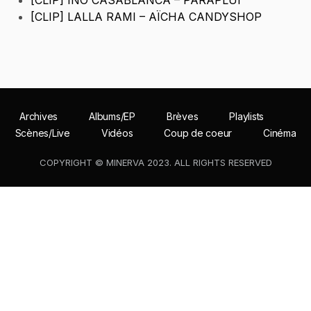
[CLIP] INO CASABLANCA – PARAPLUI
[CLIP] LALLA RAMI – AÏCHA CANDYSHOP
Archives
Albums/EP
Brèves
Playlists
Scènes/Live
Vidéos
Coup de coeur
Cinéma
COPYRIGHT © MINERVA 2023. ALL RIGHTS RESERVED