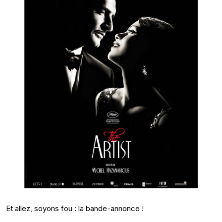
Et allez, soyons fou : la bande-annonce !