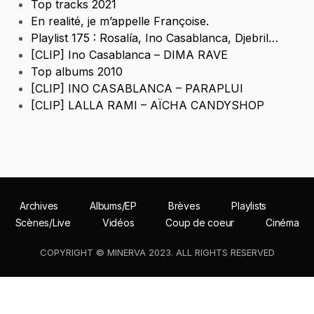
Top tracks 2021
En realité, je m’appelle Françoise.
Playlist 175 : Rosalía, Ino Casablanca, Djebril…
[CLIP] Ino Casablanca – DIMA RAVE
Top albums 2010
[CLIP] INO CASABLANCA – PARAPLUI
[CLIP] LALLA RAMI – AÏCHA CANDYSHOP
Archives
Albums/EP
Brèves
Playlists
Scènes/Live
Vidéos
Coup de coeur
Cinéma
COPYRIGHT © MINERVA 2023. ALL RIGHTS RESERVED