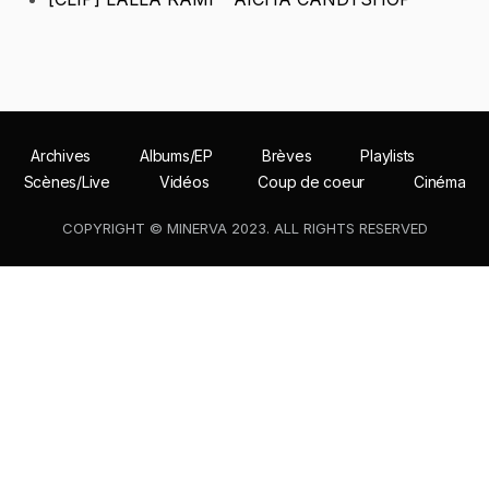
Archives
Albums/EP
Brèves
Playlists
Scènes/Live
Vidéos
Coup de coeur
Cinéma
COPYRIGHT © MINERVA 2023. ALL RIGHTS RESERVED