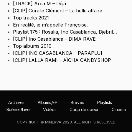
[TRACK] Arca M – Déjà
[CLIP] Coralie Clément – La belle affaire
Top tracks 2021
En realité, je m’appelle Françoise.
Playlist 175 : Rosalía, Ino Casablanca, Djebril…
[CLIP] Ino Casablanca – DIMA RAVE
Top albums 2010
[CLIP] INO CASABLANCA – PARAPLUI
[CLIP] LALLA RAMI – AÏCHA CANDYSHOP
Archives
Albums/EP
Brèves
Playlists
Scènes/Live
Vidéos
Coup de coeur
Cinéma
COPYRIGHT © MINERVA 2023. ALL RIGHTS RESERVED