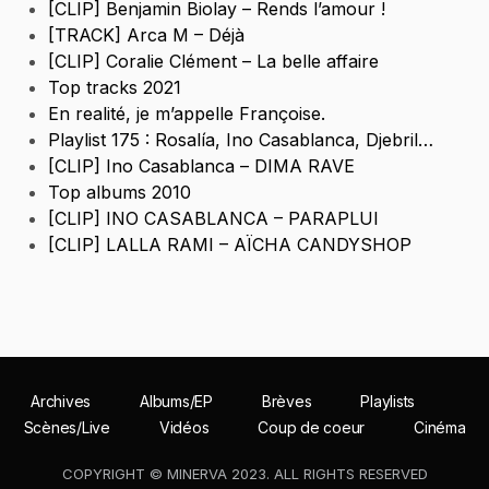
[CLIP] Benjamin Biolay – Rends l’amour !
[TRACK] Arca M – Déjà
[CLIP] Coralie Clément – La belle affaire
Top tracks 2021
En realité, je m’appelle Françoise.
Playlist 175 : Rosalía, Ino Casablanca, Djebril…
[CLIP] Ino Casablanca – DIMA RAVE
Top albums 2010
[CLIP] INO CASABLANCA – PARAPLUI
[CLIP] LALLA RAMI – AÏCHA CANDYSHOP
Archives
Albums/EP
Brèves
Playlists
Scènes/Live
Vidéos
Coup de coeur
Cinéma
COPYRIGHT © MINERVA 2023. ALL RIGHTS RESERVED