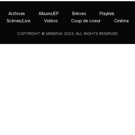
Archives
Albums/EP
Brèves
Playlists
Scènes/Live
Vidéos
Coup de coeur
Cinéma
COPYRIGHT © MINERVA 2023. ALL RIGHTS RESERVED