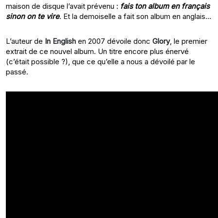
maison de disque l’avait prévenu :
fais ton album en français
sinon on te vire
. Et la demoiselle a fait son album en anglais…
L’auteur de
In English
en 2007 dévoile donc
Glory
, le premier
extrait de ce nouvel album. Un titre encore plus énervé
(c’était possible ?), que ce qu’elle a nous a dévoilé par le
passé.