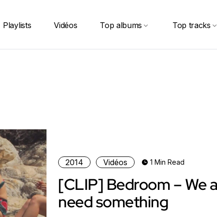
Playlists
Vidéos
Top albums
Top tracks
2014
Vidéos
1 Min Read
[CLIP] Bedroom – We al
need something