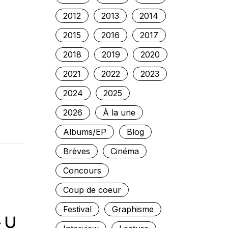
2012
2013
2014
2015
2016
2017
2018
2019
2020
2021
2022
2023
2024
2025
2026
À la une
Albums/EP
Blog
Brèves
Cinéma
Concours
Coup de coeur
Festival
Graphisme
– U