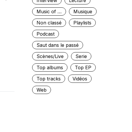
Interview
Lecture
Music of …
Musique
Non classé
Playlists
Podcast
Saut dans le passé
Scènes/Live
Serie
Top albums
Top EP
Top tracks
Vidéos
Web