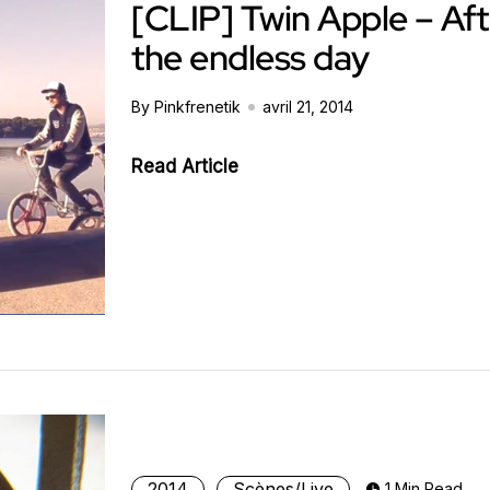
[CLIP] Twin Apple – Aft
the endless day
By Pinkfrenetik
avril 21, 2014
Read Article
2014
Scènes/Live
1 Min Read