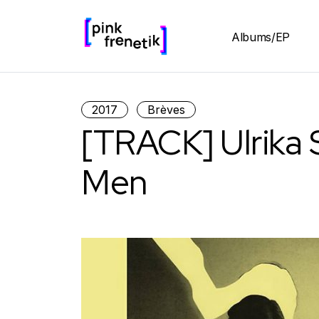
Albums/EP
2017
Brèves
[TRACK] Ulrika S
Men