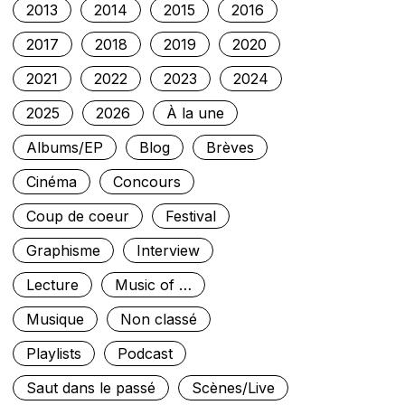
2013
2014
2015
2016
2017
2018
2019
2020
2021
2022
2023
2024
2025
2026
À la une
Albums/EP
Blog
Brèves
Cinéma
Concours
Coup de coeur
Festival
Graphisme
Interview
Lecture
Music of …
Musique
Non classé
Playlists
Podcast
Saut dans le passé
Scènes/Live