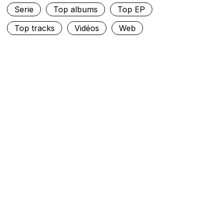
Serie
Top albums
Top EP
Top tracks
Vidéos
Web