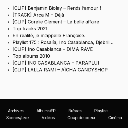
[CLIP] Benjamin Biolay – Rends l’amour !
[TRACK] Arca M – Déjà
[CLIP] Coralie Clément – La belle affaire
Top tracks 2021
En realité, je m’appelle Françoise.
Playlist 175 : Rosalía, Ino Casablanca, Djebril…
[CLIP] Ino Casablanca – DIMA RAVE
Top albums 2010
[CLIP] INO CASABLANCA – PARAPLUI
[CLIP] LALLA RAMI – AÏCHA CANDYSHOP
Archives
Albums/EP
Brèves
Playlists
Scènes/Live
Vidéos
Coup de coeur
Cinéma