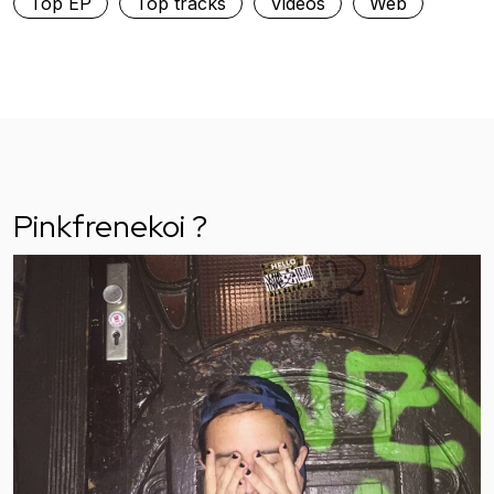
Top EP
Top tracks
Vidéos
Web
Pinkfrenekoi ?