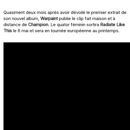
Quasiment deux mois après avoir dévoil
é le premier extrait de
son nouvel album,
Warpaint
publie le clip fait maison et à
distance de
Champion
. Le quator féminin sortira
Radiate Like
This
le 6 mai et sera en tourn
ée europ
éenne au printemps.