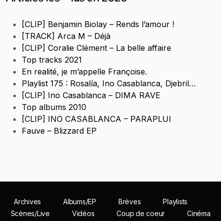
[CLIP] Benjamin Biolay – Rends l’amour !
[TRACK] Arca M – Déjà
[CLIP] Coralie Clément – La belle affaire
Top tracks 2021
En realité, je m’appelle Françoise.
Playlist 175 : Rosalía, Ino Casablanca, Djebril…
[CLIP] Ino Casablanca – DIMA RAVE
Top albums 2010
[CLIP] INO CASABLANCA – PARAPLUI
Fauve – Blizzard EP
Archives
Albums/EP
Brèves
Playlists
Scènes/Live
Vidéos
Coup de coeur
Cinéma