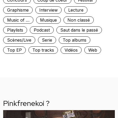
Concours
Coup de coeur
Festival
Graphisme
Interview
Lecture
Music of …
Musique
Non classé
Playlists
Podcast
Saut dans le passé
Scènes/Live
Serie
Top albums
Top EP
Top tracks
Vidéos
Web
Pinkfrenekoi ?