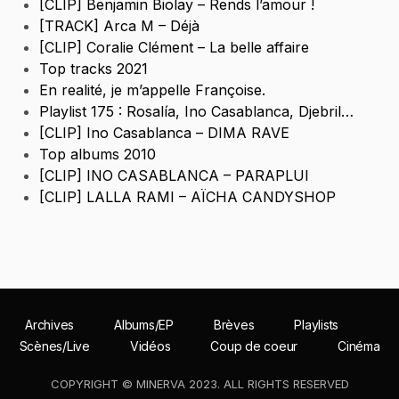
[CLIP] Benjamin Biolay – Rends l’amour !
[TRACK] Arca M – Déjà
[CLIP] Coralie Clément – La belle affaire
Top tracks 2021
En realité, je m’appelle Françoise.
Playlist 175 : Rosalía, Ino Casablanca, Djebril…
[CLIP] Ino Casablanca – DIMA RAVE
Top albums 2010
[CLIP] INO CASABLANCA – PARAPLUI
[CLIP] LALLA RAMI – AÏCHA CANDYSHOP
Archives
Albums/EP
Brèves
Playlists
Scènes/Live
Vidéos
Coup de coeur
Cinéma
COPYRIGHT © MINERVA 2023. ALL RIGHTS RESERVED