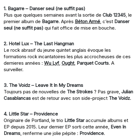
1. Bagarre – Danser seul (ne suffit pas)
Plus que quelques semaines avant la sortie de
Club 12345
, le
premier album de
Bagarre
. Après
Béton Armé
, c’est
Danser
seul (ne suffit pas)
qui fait office de mise en bouche.
2. Hotel Lux – The Last Hangman
Le rock abrasif du jeune quintet anglais évoque les
formations rock incantatoires les plus accrocheuses de ces
dernieres années :
Wu Lyf
,
Ought
,
Parquet Courts
. A
surveiller.
3. The Voidz – Leave It In My Dreams
Toujours pas de nouvelles de
The Strokes
? Pas grave,
Julian
Casablancas
est de retour avec son side-project
The Voidz
.
4. Little Star – Providence
Originaire de Portland, le trio
Little Star
accumule albums et
EP depuis 2015. Leur dernier EP sorti cette année,
Even In
Dreams
, renferme une jolie pépite :
Providence
.