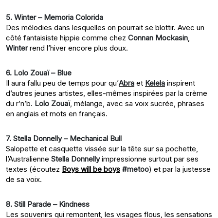
5. Winter – Memoria Colorida
Des mélodies dans lesquelles on pourrait se blottir. Avec un
côté fantaisiste hippie comme chez
Connan Mockasin
,
Winter
rend l’hiver encore plus doux.
6. Lolo Zouaï – Blue
Il aura fallu peu de temps pour qu’
Abra
et
Kelela
inspirent
d’autres jeunes artistes, elles-mêmes inspirées par la crème
du r’n’b.
Lolo Zouaï
, mélange, avec sa voix sucrée, phrases
en anglais et mots en français.
7. Stella Donnelly – Mechanical Bull
Salopette et casquette vissée sur la tête sur sa pochette,
l’Australienne
Stella Donnelly
impressionne surtout par ses
textes (écoutez
Boys will be boys
#metoo
) et par la justesse
de sa voix.
8. Still Parade – Kindness
Les souvenirs qui remontent, les visages flous, les sensations