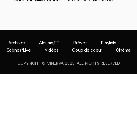
Archives
Albums/EP
Brèves
Playlists
Scènes/Live
Vidéos
Coup de coeur
Cinéma
COPYRIGHT © MINERVA 2023. ALL RIGHTS RESERVED