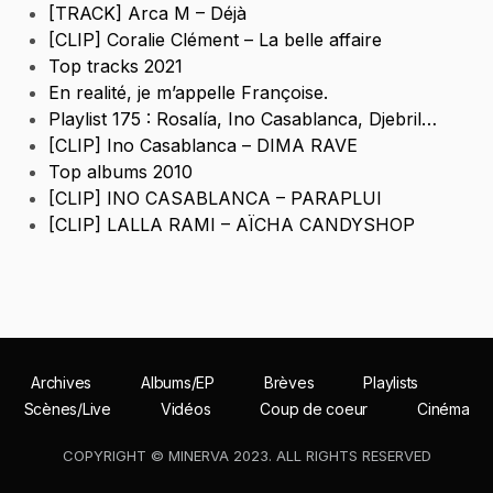
[TRACK] Arca M – Déjà
[CLIP] Coralie Clément – La belle affaire
Top tracks 2021
En realité, je m’appelle Françoise.
Playlist 175 : Rosalía, Ino Casablanca, Djebril…
[CLIP] Ino Casablanca – DIMA RAVE
Top albums 2010
[CLIP] INO CASABLANCA – PARAPLUI
[CLIP] LALLA RAMI – AÏCHA CANDYSHOP
Archives
Albums/EP
Brèves
Playlists
Scènes/Live
Vidéos
Coup de coeur
Cinéma
COPYRIGHT © MINERVA 2023. ALL RIGHTS RESERVED