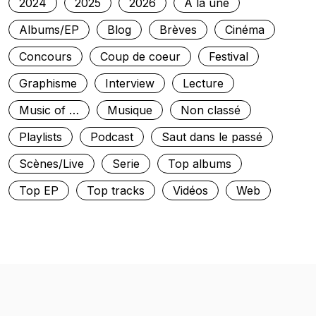
2024
2025
2026
À la une
Albums/EP
Blog
Brèves
Cinéma
Concours
Coup de coeur
Festival
Graphisme
Interview
Lecture
Music of …
Musique
Non classé
Playlists
Podcast
Saut dans le passé
Scènes/Live
Serie
Top albums
Top EP
Top tracks
Vidéos
Web