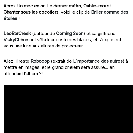
Après
Un mec en or
,
Le dernier métro
,
Oublie-moi
et
Chanter sous les cocotiers
, voici le clip de
Briller comme des
étoiles
!
LeoBarCreek
(batteur de
Coming Soon
) et sa girlfriend
VickyChérie
ont vêtu leur costumes blancs, et s’exposent
sous une lune aux allures de projecteur.
Allez, il reste
Robocop
(extrait de
L’importance des autres
) à
mettre en images, et le grand chelem sera assuré… en
attendant l’album ?!