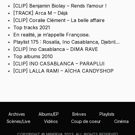
[CLIP] Benjamin Biolay – Rends l’amour !
[TRACK] Arca M – Déjà
[CLIP] Coralie Clément – La belle affaire
Top tracks 2021
En realité, je m’appelle Françoise.
Playlist 175 : Rosalía, Ino Casablanca, Djebril…
[CLIP] Ino Casablanca – DIMA RAVE
Top albums 2010
[CLIP] INO CASABLANCA – PARAPLUI
[CLIP] LALLA RAMI – AÏCHA CANDYSHOP
Archives
Albums/EP
Brèves
Playlists
Scènes/Live
Vidéos
Coup de coeur
Cinéma
COPYRIGHT © MINERVA 2023. ALL RIGHTS RESERVED