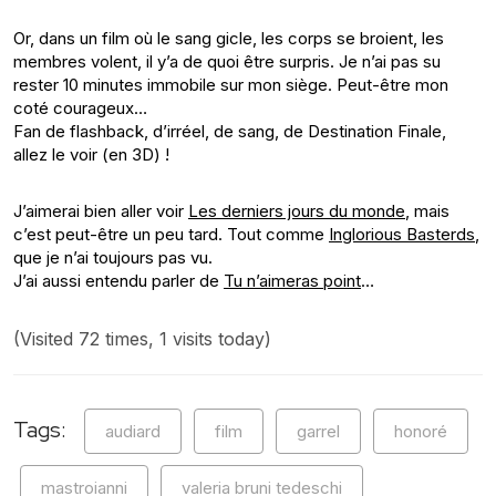
Or, dans un film où le sang gicle, les corps se broient, les
membres volent, il y’a de quoi être surpris. Je n’ai pas su
rester 10 minutes immobile sur mon siège. Peut-être mon
coté courageux…
Fan de flashback, d’irréel, de sang, de Destination Finale,
allez le voir (en 3D) !
J’aimerai bien aller voir
Les derniers jours du monde
, mais
c’est peut-être un peu tard. Tout comme
Inglorious Basterds
,
que je n’ai toujours pas vu.
J’ai aussi entendu parler de
Tu n’aimeras point
…
(Visited 72 times, 1 visits today)
Tags:
audiard
film
garrel
honoré
mastroianni
valeria bruni tedeschi