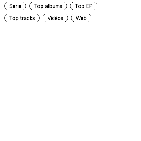
Serie
Top albums
Top EP
Top tracks
Vidéos
Web