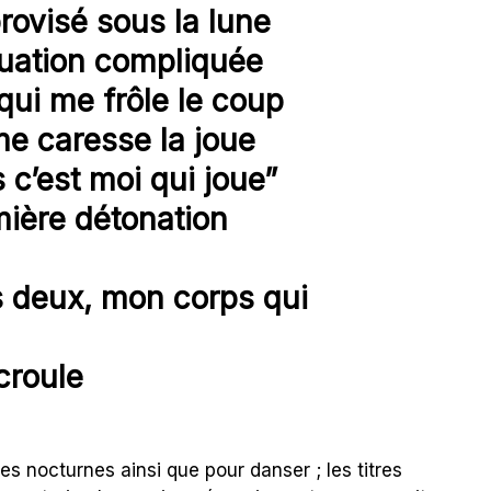
ovisé sous la lune
ituation compliquée
qui me frôle le coup
me caresse la joue
s c’est moi qui joue”
mière détonation
s deux, mon corps qui
croule
s nocturnes ainsi que pour danser ; les titres