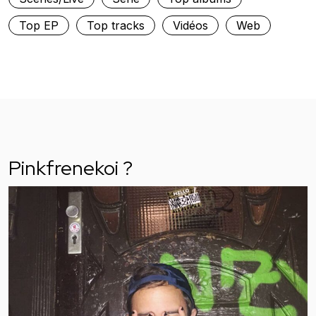
Top EP
Top tracks
Vidéos
Web
Pinkfrenekoi ?