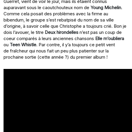
Guerret, vient de voir le jour, mais ils étaient connus
auparavant sous le caoutchouteux nom de
Young Michelin
.
Comme cela posait des problèmes avec la firme au
bibendum, le groupe s’est rebatpisé du nom de sa ville
d’origine, à savoir celle que Christophe a toujours crié. Bon je
dois l’avouer, le titre
Deux hirondelles
n’est pas un coup de
coeur comparés à leurs anciennes chansons
Elle m’oubliera
ou
Teen Whistle
. Par contre, il y’a toujours ce petit vent
de fraîcheur qui nous fait un peu plus patienter sur la
prochaine sortie (cette année ?) du premier album !