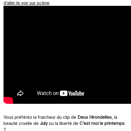
d’aller le voir sur scène
.
Vous préféréz la fraicheur du clip de
Deux Hirondelles
, la
beauté cruelle de
July
ou la liberté de
C’est moi le printemps
?