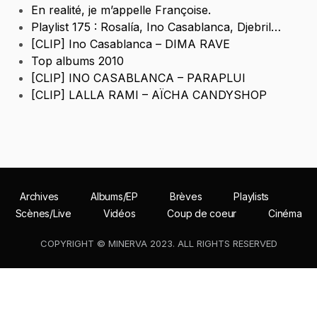
En realité, je m’appelle Françoise.
Playlist 175 : Rosalía, Ino Casablanca, Djebril…
[CLIP] Ino Casablanca – DIMA RAVE
Top albums 2010
[CLIP] INO CASABLANCA – PARAPLUI
[CLIP] LALLA RAMI – AÏCHA CANDYSHOP
Archives
Albums/EP
Brèves
Playlists
Scènes/Live
Vidéos
Coup de coeur
Cinéma
COPYRIGHT © MINERVA 2023. ALL RIGHTS RESERVED