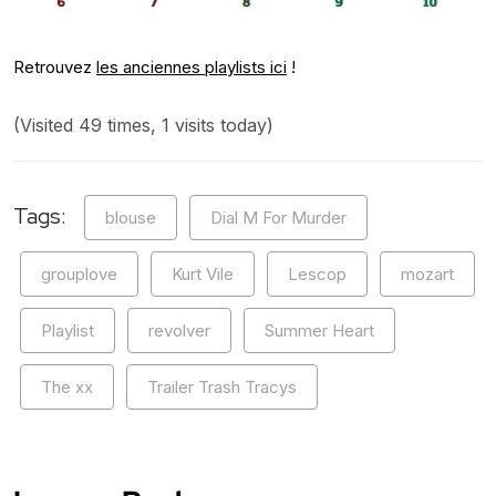
Retrouvez
les anciennes playlists ici
!
(Visited 49 times, 1 visits today)
Tags:
blouse
Dial M For Murder
grouplove
Kurt Vile
Lescop
mozart
Playlist
revolver
Summer Heart
The xx
Trailer Trash Tracys