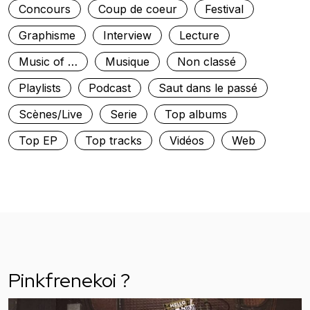
Concours
Coup de coeur
Festival
Graphisme
Interview
Lecture
Music of …
Musique
Non classé
Playlists
Podcast
Saut dans le passé
Scènes/Live
Serie
Top albums
Top EP
Top tracks
Vidéos
Web
Pinkfrenekoi ?