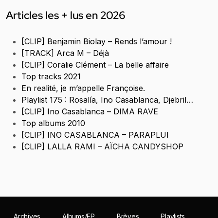
Articles les + lus en 2026
[CLIP] Benjamin Biolay – Rends l’amour !
[TRACK] Arca M – Déjà
[CLIP] Coralie Clément – La belle affaire
Top tracks 2021
En realité, je m’appelle Françoise.
Playlist 175 : Rosalía, Ino Casablanca, Djebril…
[CLIP] Ino Casablanca – DIMA RAVE
Top albums 2010
[CLIP] INO CASABLANCA – PARAPLUI
[CLIP] LALLA RAMI – AÏCHA CANDYSHOP
Archives
Albums/EP
Brèves
Playlists