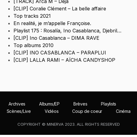
[TRACK] Arca M – Déjà
[CLIP] Coralie Clément – La belle affaire
Top tracks 2021
En realité, je m’appelle Françoise.
Playlist 175 : Rosalía, Ino Casablanca, Djebril…
[CLIP] Ino Casablanca – DIMA RAVE
Top albums 2010
[CLIP] INO CASABLANCA – PARAPLUI
[CLIP] LALLA RAMI – AÏCHA CANDYSHOP
Archives
Albums/EP
Brèves
Playlists
Scènes/Live
Vidéos
Coup de coeur
Cinéma
COPYRIGHT © MINERVA 2023. ALL RIGHTS RESERVED