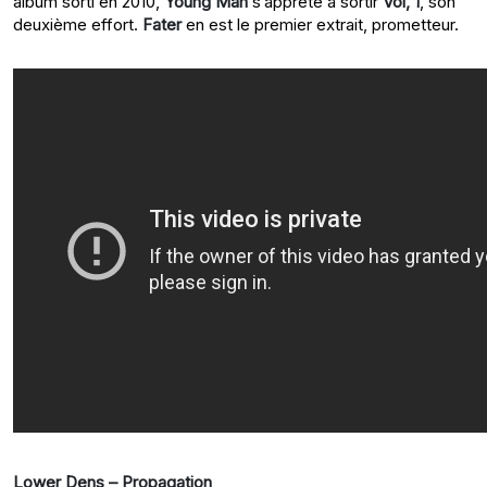
album sorti en 2010,
Young Man
s’apprête à sortir
Vol, 1
, son
deuxième effort.
Fater
en est le premier extrait, prometteur.
Lower Dens – Propagation