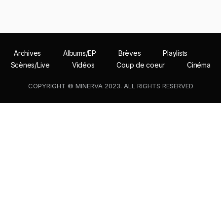
Archives
Albums/EP
Brèves
Playlists
Scènes/Live
Vidéos
Coup de coeur
Cinéma
COPYRIGHT © MINERVA 2023. ALL RIGHTS RESERVED