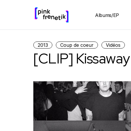
Albums/EP
2013
Coup de coeur
Vidéos
[CLIP] Kissaway 