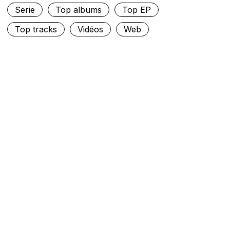
Serie
Top albums
Top EP
Top tracks
Vidéos
Web