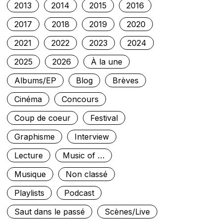
2013
2014
2015
2016
2017
2018
2019
2020
2021
2022
2023
2024
2025
2026
À la une
Albums/EP
Blog
Brèves
Cinéma
Concours
Coup de coeur
Festival
Graphisme
Interview
Lecture
Music of …
Musique
Non classé
Playlists
Podcast
Saut dans le passé
Scènes/Live