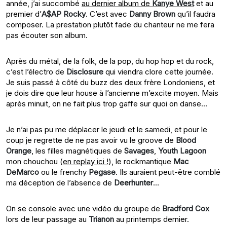
année, j’ai succombé
au dernier album de
Kanye West
et au
premier d’
A$AP Rocky
. C’est avec
Danny Brown
qu’il faudra
composer. La prestation plutôt fade du chanteur ne me fera
pas écouter son album.
Après du métal, de la folk, de la pop, du hop hop et du rock,
c’est l’électro de
Disclosure
qui viendra clore cette journée.
Je suis passé à côté du buzz des deux frère Londoniens, et
je dois dire que leur house à l’ancienne m’excite moyen. Mais
après minuit, on ne fait plus trop gaffe sur quoi on danse…
Je n’ai pas pu me déplacer le jeudi et le samedi, et pour le
coup je regrette de ne pas avoir vu le groove de
Blood
Orange
, les filles magnétiques de
Savages
,
Youth Lagoon
mon chouchou (
en replay ici !
), le rockmantique
Mac
DeMarco
ou le frenchy
Pegase
. Ils auraient peut-être comblé
ma déception de l’absence de
Deerhunter
…
On se console avec une vidéo du groupe de
Bradford Cox
lors de leur passage au
Trianon
au printemps dernier.