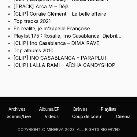
[TRACK] Arca M – Déjà
[CLIP] Coralie Clément – La belle affaire
Top tracks 2021
En realité, je m’appelle Françoise.
Playlist 175 : Rosalía, Ino Casablanca, Djebril…
[CLIP] Ino Casablanca – DIMA RAVE
Top albums 2010
[CLIP] INO CASABLANCA – PARAPLUI
[CLIP] LALLA RAMI – AÏCHA CANDYSHOP
Archives
Albums/EP
Brèves
Playlists
Scènes/Live
Vidéos
Coup de coeur
Cinéma
COPYRIGHT © MINERVA 2023. ALL RIGHTS RESERVED