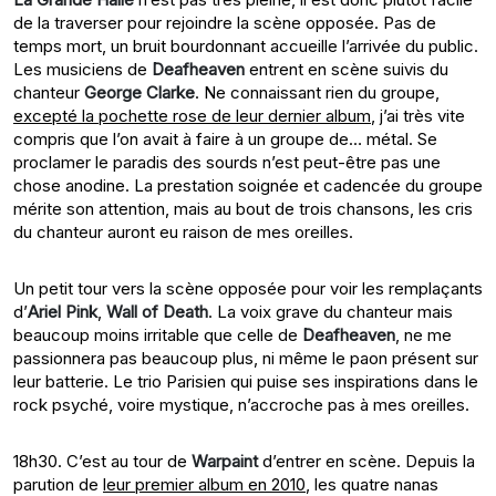
de la traverser pour rejoindre la scène opposée. Pas de
temps mort, un bruit bourdonnant accueille l’arrivée du public.
Les musiciens de
Deafheaven
entrent en scène suivis du
chanteur
George Clarke
. Ne connaissant rien du groupe,
excepté la pochette rose de leur dernier album
, j’ai très vite
compris que l’on avait à faire à un groupe de… métal. Se
proclamer le paradis des sourds n’est peut-être pas une
chose anodine. La prestation soignée et cadencée du groupe
mérite son attention, mais au bout de trois chansons, les cris
du chanteur auront eu raison de mes oreilles.
Un petit tour vers la scène opposée pour voir les remplaçants
d’
Ariel Pink
,
Wall of Death
. La voix grave du chanteur mais
beaucoup moins irritable que celle de
Deafheaven
, ne me
passionnera pas beaucoup plus, ni même le paon présent sur
leur batterie. Le trio Parisien qui puise ses inspirations dans le
rock psyché, voire mystique, n’accroche pas à mes oreilles.
18h30. C’est au tour de
Warpaint
d’entrer en scène. Depuis la
parution de
leur premier album en 2010
, les quatre nanas