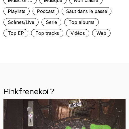
Music of …
Musique
Non classé
Playlists
Podcast
Saut dans le passé
Scènes/Live
Serie
Top albums
Top EP
Top tracks
Vidéos
Web
Pinkfrenekoi ?