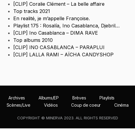
[CLIP] Coralie Clément – La belle affaire
Top tracks 2021
En realité, je m’appelle Françoise.
Playlist 175 : Rosalía, Ino Casablanca, Djebril…
[CLIP] Ino Casablanca – DIMA RAVE
Top albums 2010
[CLIP] INO CASABLANCA – PARAPLUI
[CLIP] LALLA RAMI – AÏCHA CANDYSHOP
Archives
Albums/EP
Brèves
Playlists
Scènes/Live
Vidéos
Coup de coeur
Cinéma
COPYRIGHT © MINERVA 2023. ALL RIGHTS RESERVED