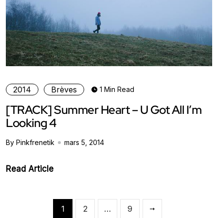
2014
Brèves
1 Min Read
[TRACK] Summer Heart – U Got All I’m
Looking 4
By Pinkfrenetik
mars 5, 2014
Read Article
1
2
…
9