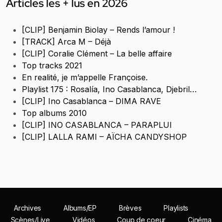
Articles les + lus en 2026
[CLIP] Benjamin Biolay – Rends l’amour !
[TRACK] Arca M – Déjà
[CLIP] Coralie Clément – La belle affaire
Top tracks 2021
En realité, je m’appelle Françoise.
Playlist 175 : Rosalía, Ino Casablanca, Djebril…
[CLIP] Ino Casablanca – DIMA RAVE
Top albums 2010
[CLIP] INO CASABLANCA – PARAPLUI
[CLIP] LALLA RAMI – AÏCHA CANDYSHOP
Archives
Albums/EP
Brèves
Playlists
Scènes/Live
Vidéos
Coup de coeur
Cinéma