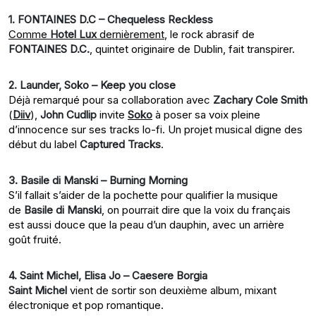
1. FONTAINES D.C – Chequeless Reckless
Comme
Hotel Lux
dernièrement
, le rock abrasif de
FONTAINES D.C.
, quintet originaire de Dublin, fait transpirer.
2. Launder, Soko – Keep you close
Déjà remarqué pour sa collaboration avec
Zachary Cole Smith
(
Diiv
),
John Cudlip
invite
Soko
à poser sa voix pleine
d’innocence sur ses tracks lo-fi. Un projet musical digne des
début du label
Captured Tracks
.
3. Basile di Manski – Burning Morning
S’il fallait s’aider de la pochette pour qualifier la musique
de
Basile di Manski
, on pourrait dire que la voix du français
est aussi douce que la peau d’un dauphin, avec un arrière
goût fruité.
4. Saint Michel, Elisa Jo – Caesere Borgia
Saint Michel
vient de sortir son deuxième album, mixant
électronique et pop romantique.