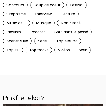
Concours
Coup de coeur
Festival
Graphisme
Interview
Lecture
Music of …
Musique
Non classé
Playlists
Podcast
Saut dans le passé
Scènes/Live
Serie
Top albums
Top EP
Top tracks
Vidéos
Web
Pinkfrenekoi ?