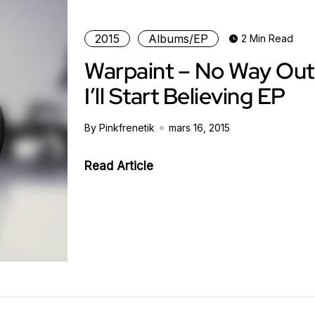
2015
Albums/EP
2 Min Read
Warpaint – No Way Out
I’ll Start Believing EP
By Pinkfrenetik
mars 16, 2015
Read Article