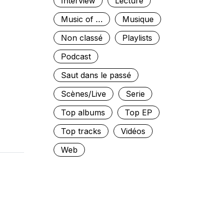
Interview
Lecture
Music of …
Musique
Non classé
Playlists
Podcast
Saut dans le passé
Scènes/Live
Serie
Top albums
Top EP
Top tracks
Vidéos
Web