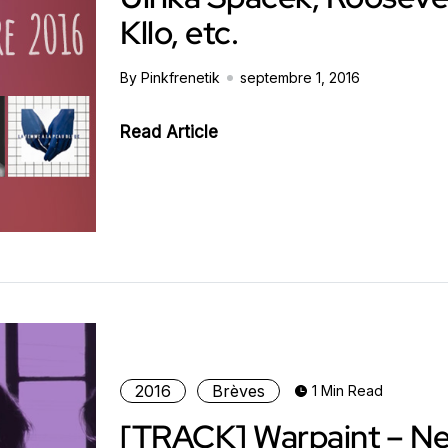
Kllo, etc.
By Pinkfrenetik
septembre 1, 2016
Read Article
2016
Brèves
1 Min Read
[TRACK] Warpaint – N