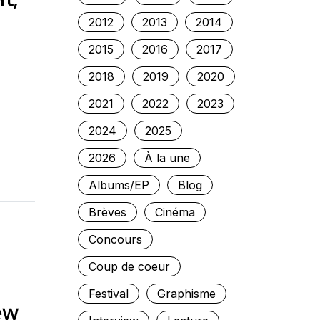
2012
2013
2014
2015
2016
2017
2018
2019
2020
2021
2022
2023
2024
2025
2026
À la une
Albums/EP
Blog
Brèves
Cinéma
Concours
Coup de coeur
Festival
Graphisme
ew