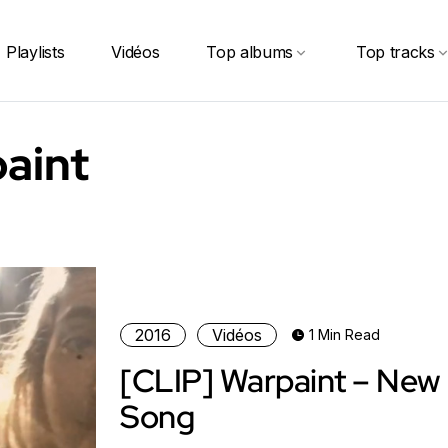
Playlists
Vidéos
Top albums
Top tracks
aint
2016
Vidéos
1 Min Read
[CLIP] Warpaint – New
Song