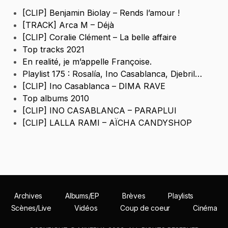
[CLIP] Benjamin Biolay – Rends l’amour !
[TRACK] Arca M – Déjà
[CLIP] Coralie Clément – La belle affaire
Top tracks 2021
En realité, je m’appelle Françoise.
Playlist 175 : Rosalía, Ino Casablanca, Djebril…
[CLIP] Ino Casablanca – DIMA RAVE
Top albums 2010
[CLIP] INO CASABLANCA – PARAPLUI
[CLIP] LALLA RAMI – AÏCHA CANDYSHOP
Archives
Albums/EP
Brèves
Playlists
Scènes/Live
Vidéos
Coup de coeur
Cinéma