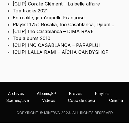
[CLIP] Coralie Clément – La belle affaire
Top tracks 2021
En realité, je m’appelle Françoise.
Playlist 175 : Rosalía, Ino Casablanca, Djebril…
[CLIP] Ino Casablanca – DIMA RAVE
Top albums 2010
[CLIP] INO CASABLANCA – PARAPLUI
[CLIP] LALLA RAMI – AÏCHA CANDYSHOP
Archives
Albums/EP
Brèves
Playlists
Scènes/Live
Vidéos
Coup de coeur
Cinéma
COPYRIGHT © MINERVA 2023. ALL RIGHTS RESERVED